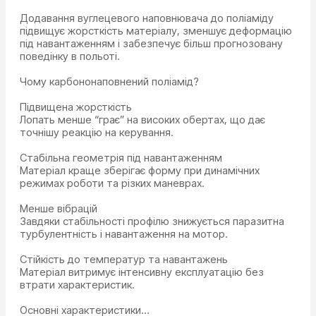
Додавання вуглецевого наповнювача до поліаміду
підвищує жорсткість матеріалу, зменшує деформацію
під навантаженням і забезпечує більш прогнозовану
поведінку в польоті.
Чому карбононаповнений поліамід?
Підвищена жорсткість
Лопать менше “грає” на високих обертах, що дає
точнішу реакцію на керування.
Стабільна геометрія під навантаженням
Матеріал краще зберігає форму при динамічних
режимах роботи та різких маневрах.
Менше вібрацій
Завдяки стабільності профілю знижується паразитна
турбулентність і навантаження на мотор.
Стійкість до температур та навантажень
Матеріал витримує інтенсивну експлуатацію без
втрати характеристик.
Основні характеристики…