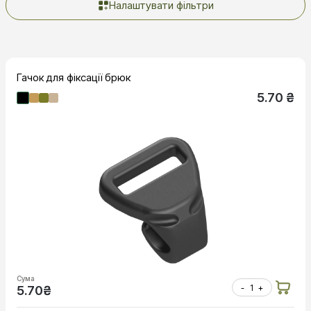
Налаштувати фільтри
Гачок для фіксації брюк
5.70 ₴
Сума
-
+
5.70
₴