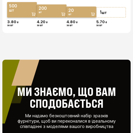
500
200
20
шт
1
шт
шт
шт
3.80
4.20
4.80
5.70
₴
₴
₴
₴
за шт
за шт
за шт
за шт
МИ ЗНАЄМО, ЩО ВАМ
СПОДОБАЄТЬСЯ
Ми надамо безкоштовний набір зразків
фурнітури, щоб ви переконалися в ідеальному
співпадінні з моделями вашого виробництва