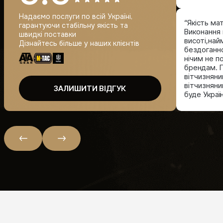
Надаємо послуги по всій Україні,
“Якість ма
гарантуючи стабільну якість та
Виконання 
швидкі поставки
висоті,най
Дізнайтесь більше у наших клієнтів
бездоганно
нічим не 
брендам. П
вітчизнян
вітчизняний
ЗАЛИШИТИ ВІДГУК
буде Україн