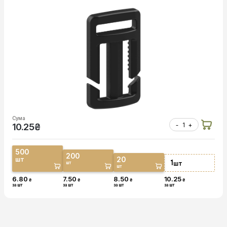
Сума
-
+
10.25
₴
500
200
20
шт
1
шт
шт
шт
6.80
7.50
8.50
10.25
₴
₴
₴
₴
за шт
за шт
за шт
за шт