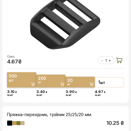
Сума
-
+
4.67
₴
500
200
20
шт
1
шт
шт
шт
3.10
3.40
3.90
4.67
₴
₴
₴
₴
за шт
за шт
за шт
за шт
Пряжка-перехідник, трійник 25/25/20 мм
10.25 ₴