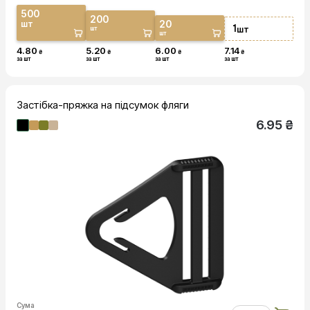
500
200
20
шт
1
шт
шт
шт
4.80
5.20
6.00
7.14
₴
₴
₴
₴
за шт
за шт
за шт
за шт
Застібка-пряжка на підсумок фляги
6.95 ₴
Сума