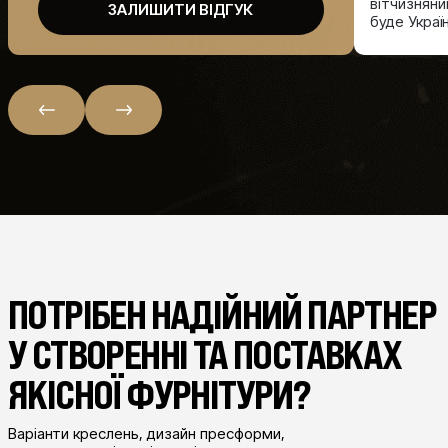
вітчизняний
ЗАЛИШИТИ ВІДГУК
буде Україн
ПОТРІБЕН НАДІЙНИЙ ПАРТНЕР
У СТВОРЕННІ ТА ПОСТАВКАХ
ЯКІСНОЇ ФУРНІТУРИ?
Варіанти креслень, дизайн пресформи,