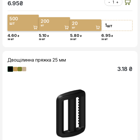
-
+
6.95
₴
500
200
20
шт
1
шт
шт
шт
4.60
5.10
5.80
6.95
₴
₴
₴
₴
за шт
за шт
за шт
за шт
Двощілинна пряжка 25 мм
3.18 ₴