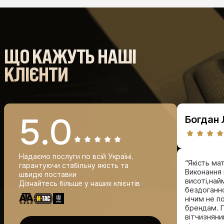
ЩО КАЖУТЬ НАШІ
КЛІЄНТИ
5.0
Богдан 
Надаємо послуги по всій Україні,
“Якість ма
гарантуючи стабільну якість та
Виконання 
швидкі поставки
висоті,най
Дізнайтесь більше у наших клієнтів
бездоганно
нічим не 
брендам. П
вітчизнян