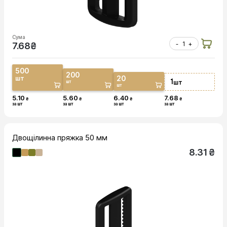
Сума
-
+
7.68
₴
500
200
20
шт
1
шт
шт
шт
5.10
5.60
6.40
7.68
₴
₴
₴
₴
за шт
за шт
за шт
за шт
Двощілинна пряжка 50 мм
8.31 ₴