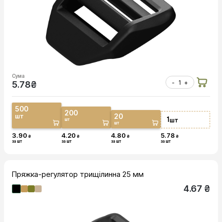
Сума
-
+
5.78
₴
500
200
20
шт
1
шт
шт
шт
3.90
4.20
4.80
5.78
₴
₴
₴
₴
за шт
за шт
за шт
за шт
Пряжка-регулятор трищілинна 25 мм
4.67 ₴