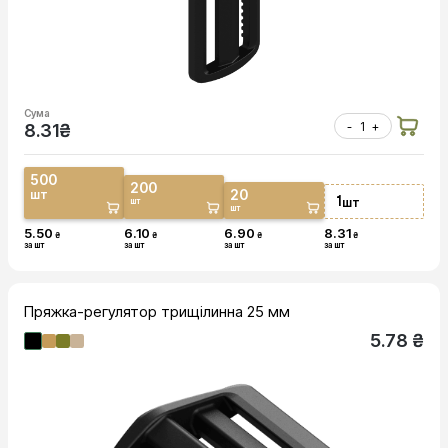
Сума
-
+
8.31
₴
500
200
20
шт
1
шт
шт
шт
5.50
6.10
6.90
8.31
₴
₴
₴
₴
за шт
за шт
за шт
за шт
Пряжка-регулятор трищілинна 25 мм
5.78 ₴