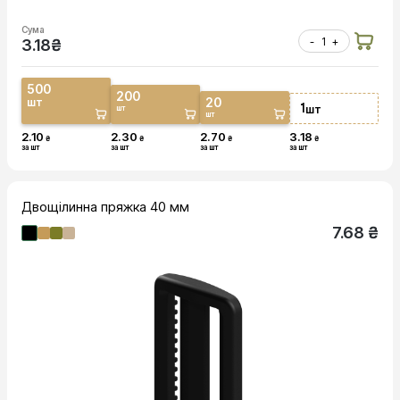
Сума
-
+
3.18
₴
500
200
20
шт
1
шт
шт
шт
2.10
2.30
2.70
3.18
₴
₴
₴
₴
за шт
за шт
за шт
за шт
Двощілинна пряжка 40 мм
7.68 ₴