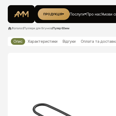
Послуги
Про нас
Умови с
ПРОДУКЦІЯ
/
Каталог
/
Пуллери для бігунків
/
Пулер 60мм
Опис
Характеристики
Відгуки
Оплата та доставк