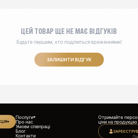
ЦЕЙ ТОВАР ЩЕ НЕ МАЄ ВІДГУКІВ
Будьте першим, хто поділиться враженнями!
ЗАЛИШИТИ ВІДГУК
Послуги
Отримайте персон
Про нас
ціни на продукцію
ЦІЯ
Умови співпраці
Блог
ЗАРЕЄСТРУ
Контакти
По