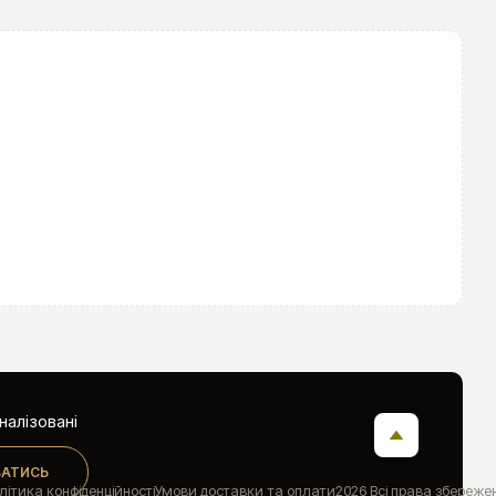
алізовані
ВАТИСЬ
літика конфіденційності
Умови доставки та оплати
2026 Всі права збереже