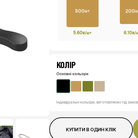
500
200
шт
ш
5.60
6.10
₴/шт
₴/
КОЛІР
Основні кольори
Індивідуальні кольори, виготовляємо під замо
КУПИТИ В ОДИН КЛІК