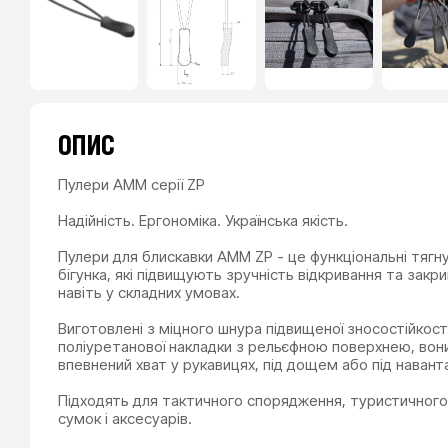
ОПИС
Пулери AMM серії ZP
Надійність. Ергономіка. Українська якість.
Пулери для блискавки AMM ZP - це функціональні тягн
бігунка, які підвищують зручність відкривання та закр
навіть у складних умовах.
Виготовлені з міцного шнура підвищеної зносостійкост
поліуретанової накладки з рельєфною поверхнею, во
впевнений хват у рукавицях, під дощем або під наван
Підходять для тактичного спорядження, туристичного 
сумок і аксесуарів.