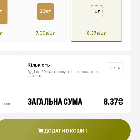
20
1
т
шт
шт
7.00
8.37
шт
₴/шт
₴/шт
Кількість
-
+
Від 1 до 20, застосовується стандартна
вартість
₴
ЗАГАЛЬНА СУМА
8.37
влення
ДОДАТИ В КОШИК