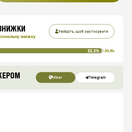
 ЗНИЖКИ
Увійдіть, щоб застосувати
сональну знижку
33.3%
-33.3%
ДЖЕРОМ
Viber
Telegram