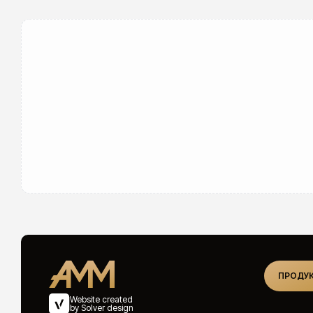
ПРОДУК
Website created
by Solver design