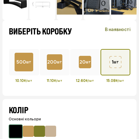
ВИБЕРІТЬ КОРОБКУ
В наявності
500
200
20
1
шт
шт
шт
шт
10.10
11.10
12.60
15.08
₴/шт
₴/шт
₴/шт
₴/шт
КОЛІР
Основні кольори