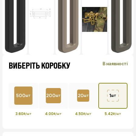
ВИБЕРІТЬ КОРОБКУ
В наявності
500
200
20
1
шт
шт
шт
шт
3.60
4.00
4.50
5.42
₴/шт
₴/шт
₴/шт
₴/шт