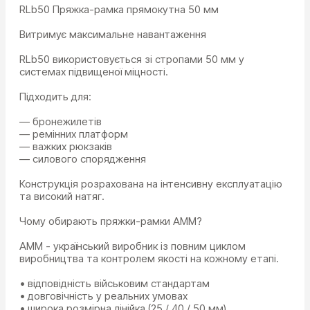
RLb50 Пряжка-рамка прямокутна 50 мм
Витримує максимальне навантаження
RLb50 використовується зі стропами 50 мм у
системах підвищеної міцності.
Підходить для:
— бронежилетів
— ремінних платформ
— важких рюкзаків
— силового спорядження
Конструкція розрахована на інтенсивну експлуатацію
та високий натяг.
Чому обирають пряжки-рамки AMM?
AMM - український виробник із повним циклом
виробництва та контролем якості на кожному етапі.
• відповідність військовим стандартам
• довговічність у реальних умовах
• широка розмірна лінійка (25 / 40 / 50 мм)