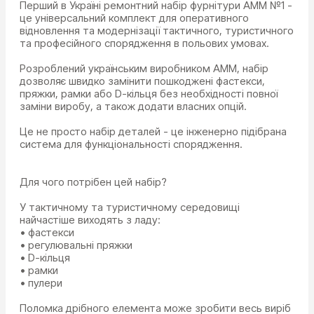
Перший в Україні ремонтний набір фурнітури AMM №1 -
це універсальний комплект для оперативного
відновлення та модернізації тактичного, туристичного
та професійного спорядження в польових умовах.
Розроблений українським виробником AMM, набір
дозволяє швидко замінити пошкоджені фастекси,
пряжки, рамки або D-кільця без необхідності повної
заміни виробу, а також додати власних опцій.
Це не просто набір деталей - це інженерно підібрана
система для функціональності спорядження.
Для чого потрібен цей набір?
У тактичному та туристичному середовищі
найчастіше виходять з ладу:
• фастекси
• регулювальні пряжки
• D-кільця
• рамки
• пулери
Поломка дрібного елемента може зробити весь виріб