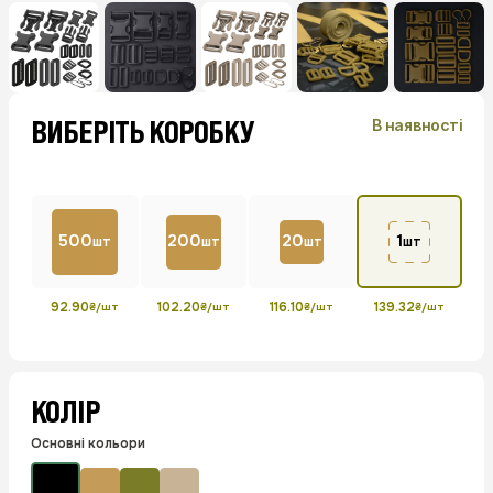
ВИБЕРІТЬ КОРОБКУ
В наявності
500
200
20
1
шт
шт
шт
шт
92.90
102.20
116.10
139.32
₴/шт
₴/шт
₴/шт
₴/шт
КОЛІР
Основні кольори