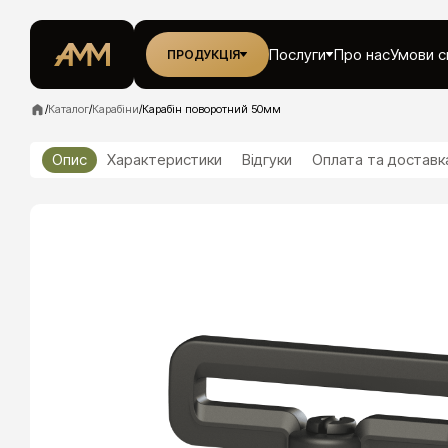
Послуги
Про нас
Умови с
ПРОДУКЦІЯ
/
Каталог
/
Карабіни
/
Карабін поворотний 50мм
Опис
Характеристики
Відгуки
Оплата та доставк