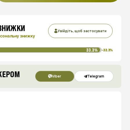
 ЗНИЖКИ
Увійдіть, щоб застосувати
сональну знижку
33.3%
-33.3%
ДЖЕРОМ
Viber
Telegram