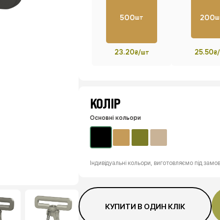
500
200
шт
ш
23.20
25.50
₴/шт
₴
КОЛІР
Основні кольори
Індивідуальні кольори, виготовляємо під замо
КУПИТИ В ОДИН КЛІК