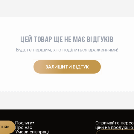
ЦЕЙ ТОВАР ЩЕ НЕ МАЄ ВІДГУКІВ
Будьте першим, хто поділиться враженнями!
ЗАЛИШИТИ ВІДГУК
Послуги
Отримайте персон
Про нас
ціни на продукцію
ЦІЯ
Умови співпраці