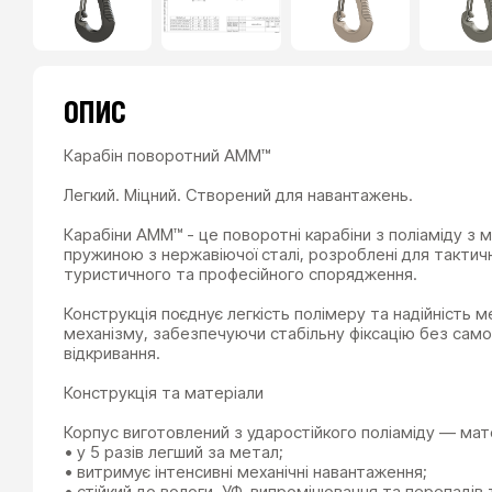
ОПИС
Карабін поворотний AMM™
Легкий. Міцний. Створений для навантажень.
Карабіни AMM™ - це поворотні карабіни з поліаміду з металевою
пружиною з нержавіючої сталі, розроблені для тактич
туристичного та професійного спорядження.
Конструкція поєднує легкість полімеру та надійність 
механізму, забезпечуючи стабільну фіксацію без само
відкривання.
Конструкція та матеріали
Корпус виготовлений з ударостійкого поліаміду — мат
• у 5 разів легший за метал;
• витримує інтенсивні механічні навантаження;
• стійкий до вологи, УФ-випромінювання та перепадів